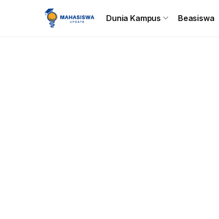
Beranda
Dunia Kampus
Beasiswa
Tips & Trik
C
Dunia Kampus
Beasiswa