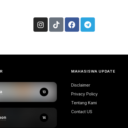
AR
MAHASISWA UPDATE
Disclaimer
a
13
Privacy Policy
Tentang Kami
Contact US
hon
14