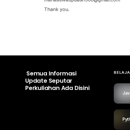
Thank you.
Semua Informasi
BELAJ
Update Seputar
Perkuliahan Ada Disini
Jav
Pyt