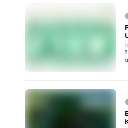
H
B
M