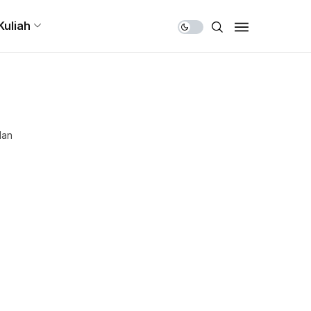
Share Us
Kuliah
dan