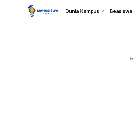
Beranda
Dunia Kampus
Beasiswa
Tips & Trik
C
Dunia Kampus
Beasiswa
In