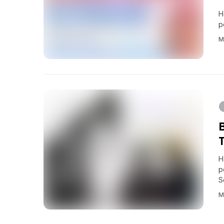
H
p
M
H
p
S
M