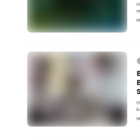
H
m
M
H
k
M