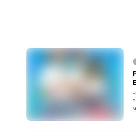
H
d
M