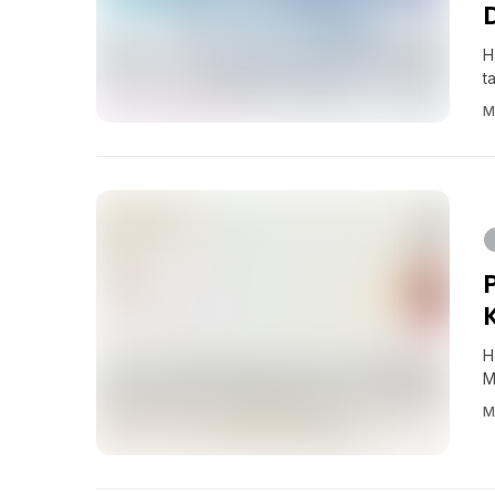
H
t
M
H
M
M