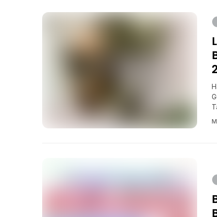
H
G
T
M