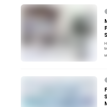
H
t
M