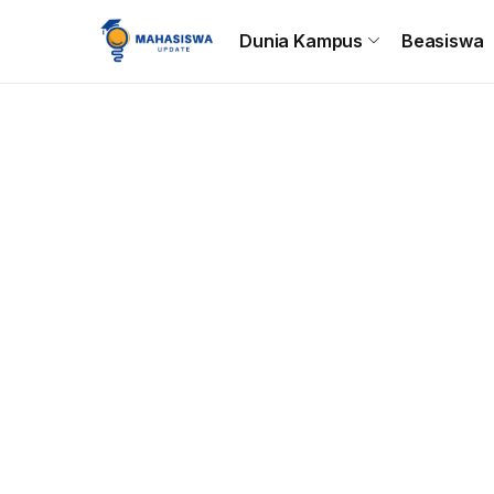
Beranda
Dunia Kampus
Beasiswa
Tips & Trik
C
Dunia Kampus
Beasiswa