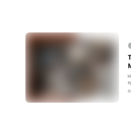
H
s
O