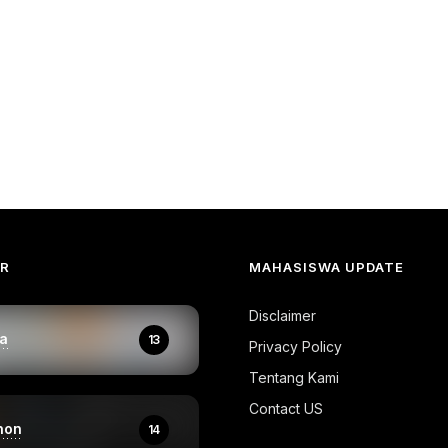
AR
MAHASISWA UPDATE
Disclaimer
a
13
Privacy Policy
Tentang Kami
Contact US
hon
14