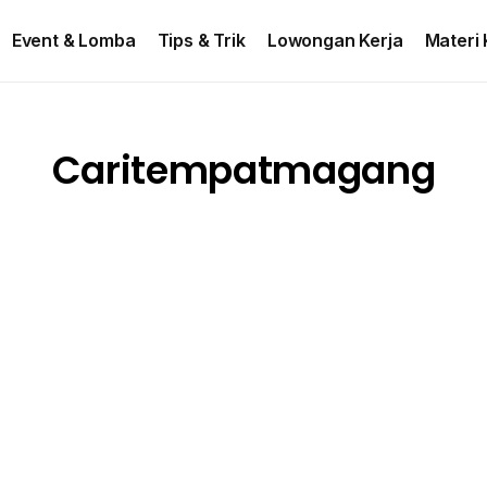
ontact US
Event & Lomba
Tips & Trik
Lowongan Kerja
Materi 
Caritempatmagang