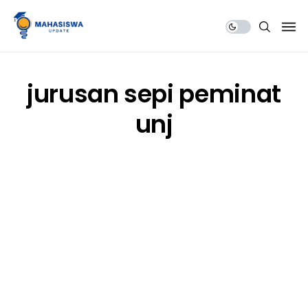
Share Us
jurusan sepi peminat
unj