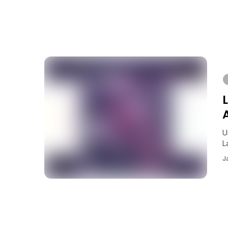
U
L
J