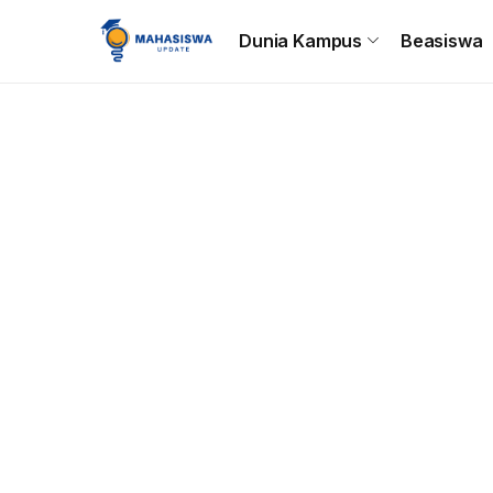
Beranda
Dunia Kampus
Beasiswa
Tips & Trik
C
Dunia Kampus
Beasiswa