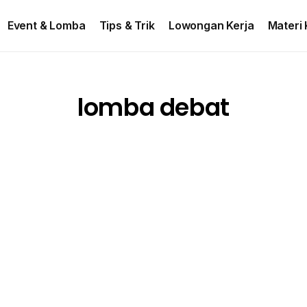
ontact US
Event & Lomba
Tips & Trik
Lowongan Kerja
Materi 
lomba debat