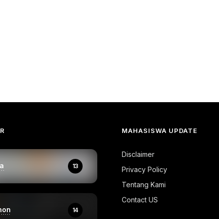
AR
MAHASISWA UPDATE
Disclaimer
a
13
Privacy Policy
Tentang Kami
Contact US
hon
14