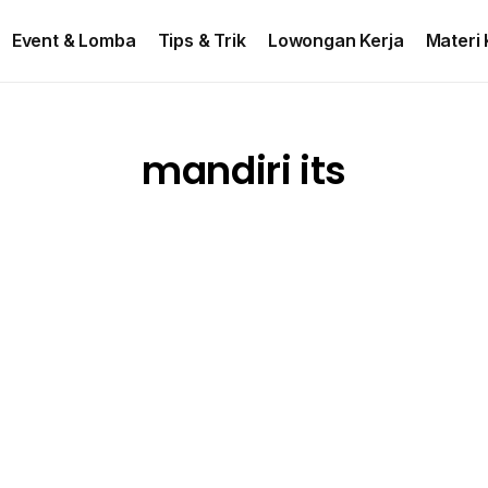
ontact US
Event & Lomba
Tips & Trik
Lowongan Kerja
Materi 
mandiri its