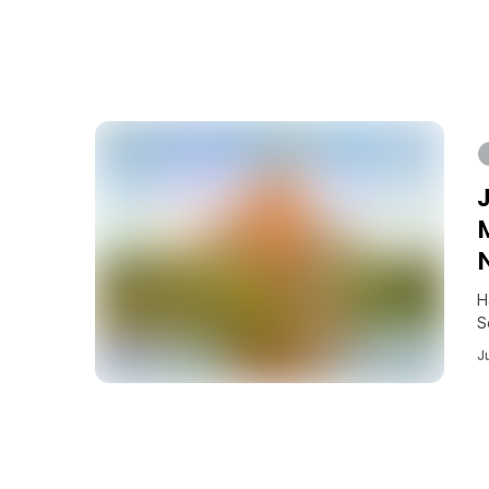
H
S
J