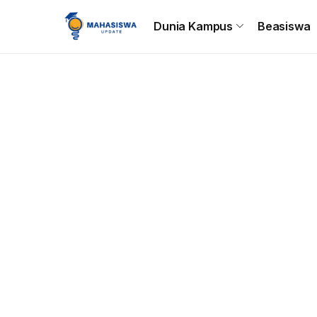
Beranda
Dunia Kampus
Beasiswa
Tips & Trik
C
Dunia Kampus
Beasiswa