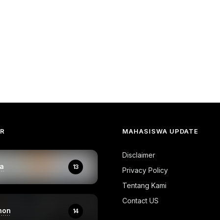
AR
MAHASISWA UPDATE
Disclaimer
a
13
Privacy Policy
Tentang Kami
Contact US
hon
14