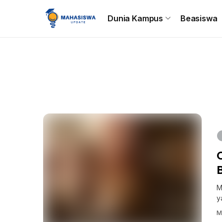
Beranda
Dunia Kampus
Beasiswa
Tips & Trik
C
Dunia Kampus
Beasiswa
M
y
M