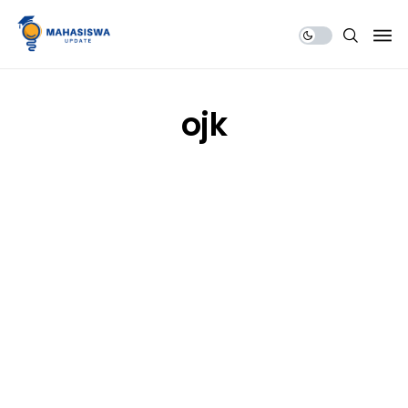
Share Us
ojk