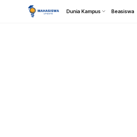
Beranda
Dunia Kampus
Beasiswa
Tips & Trik
C
Dunia Kampus
Beasiswa