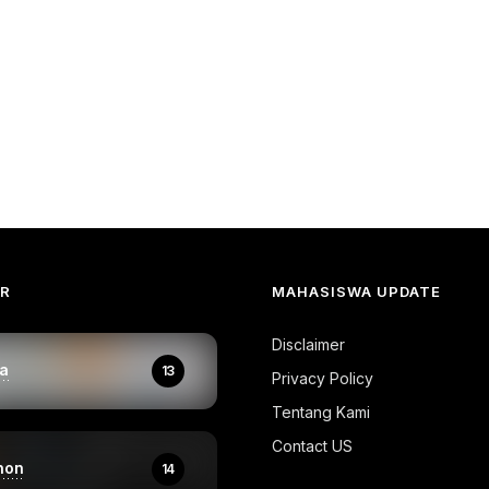
AR
MAHASISWA UPDATE
Disclaimer
a
13
Privacy Policy
Tentang Kami
Contact US
hon
14