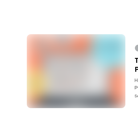
H
p
S