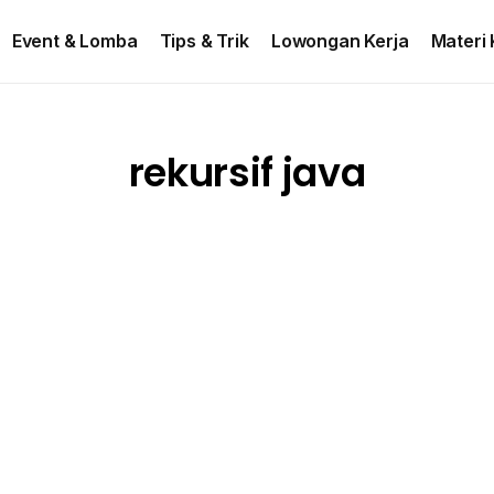
ontact US
Event & Lomba
Tips & Trik
Lowongan Kerja
Materi 
rekursif java