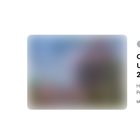
H
P
M