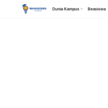
Beranda
Dunia Kampus
Beasiswa
Tips & Trik
C
Dunia Kampus
Beasiswa