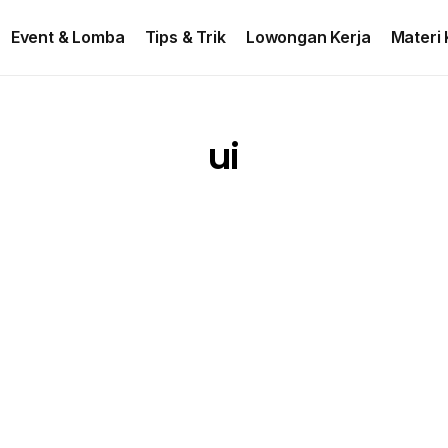
ontact US
Event & Lomba
Tips & Trik
Lowongan Kerja
Materi 
ui