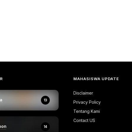
AR
MAHASISWA UPDATE
Disclaimer
a
13
Privacy Policy
Tentang Kami
Contact US
hon
14