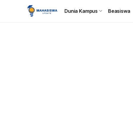
Beranda
Dunia Kampus
Beasiswa
Tips & Trik
C
Dunia Kampus
Beasiswa