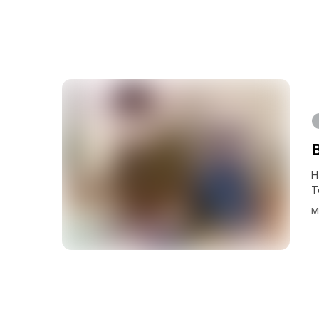
H
T
M