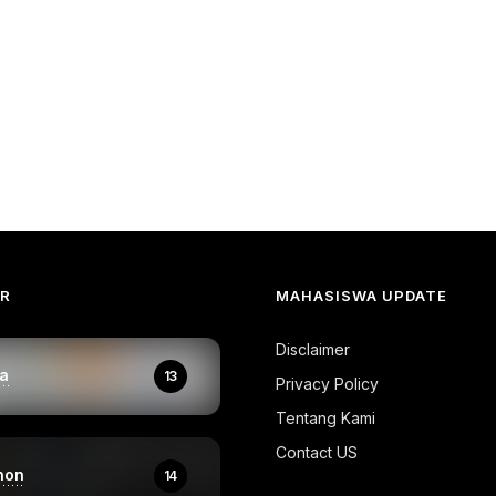
AR
MAHASISWA UPDATE
Disclaimer
a
13
Privacy Policy
Tentang Kami
Contact US
hon
14