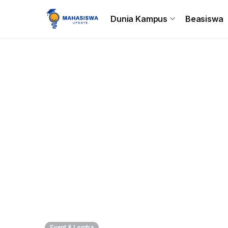
Beranda
Dunia Kampus
Beasiswa
Tips & Trik
C
Dunia Kampus
Beasiswa
Event & Lomba