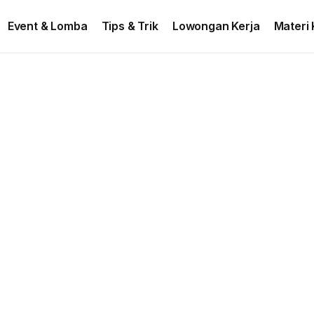
ontact US
Event & Lomba
Tips & Trik
Lowongan Kerja
Materi 