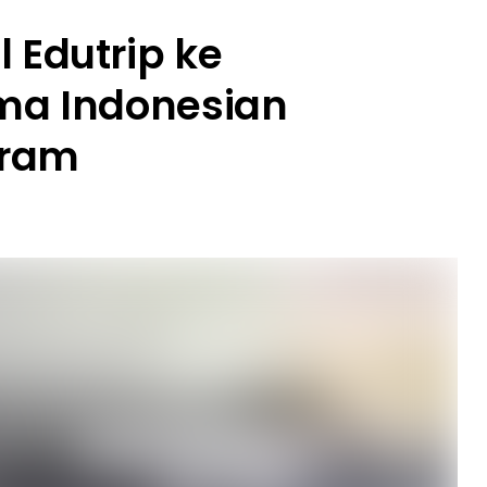
 Edutrip ke
ama Indonesian
gram