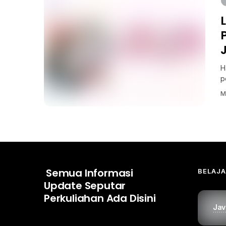
H
p
M
Semua Informasi
BELAJ
Update Seputar
Perkuliahan Ada Disini
Jav