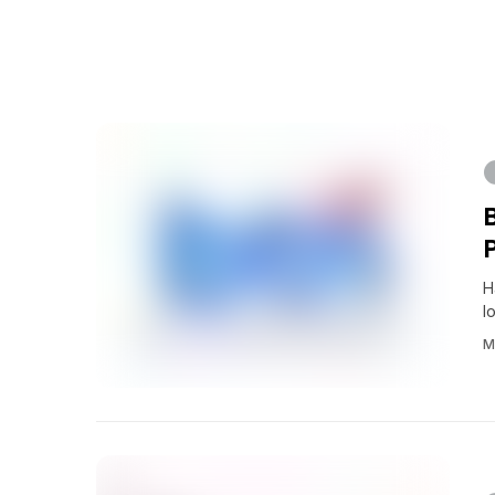
H
l
M