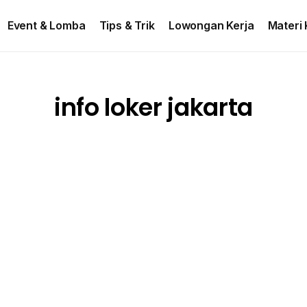
ontact US
Event & Lomba
Tips & Trik
Lowongan Kerja
Materi 
info loker jakarta