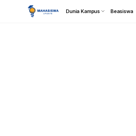
Beranda
Dunia Kampus
Beasiswa
Tips & Trik
C
Dunia Kampus
Beasiswa