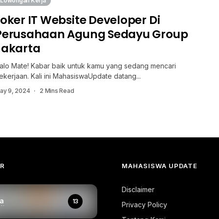
Lowongan Kerja
Loker IT Website Developer Di
Perusahaan Agung Sedayu Group
Jakarta
alo Mate! Kabar baik untuk kamu yang sedang mencari
ekerjaan. Kali ini MahasiswaUpdate datang...
ay 9, 2024
2 Mins Read
AR
MAHASISWA UPDATE
Disclaimer
a
13
Privacy Policy