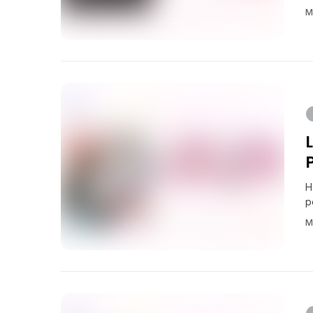
M
H
p
M