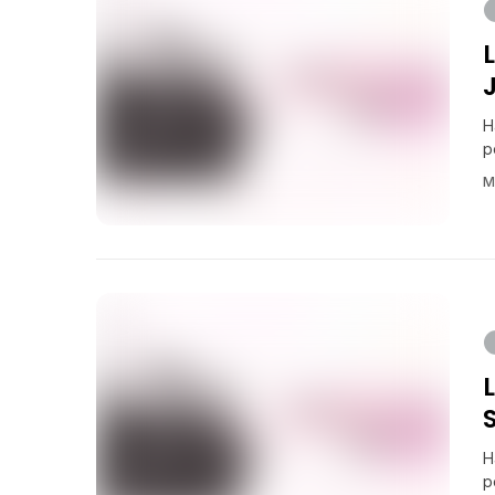
H
p
M
H
p