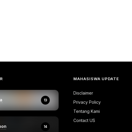
AR
MAHASISWA UPDATE
Disclaimer
a
13
Privacy Policy
Tentang Kami
Contact US
hon
14