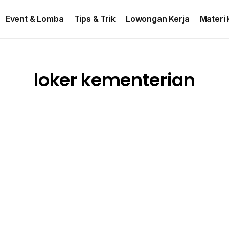
ontact US
Event & Lomba
Tips & Trik
Lowongan Kerja
Materi 
loker kementerian