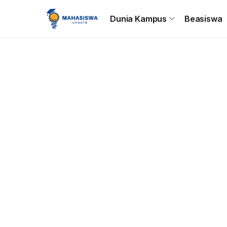
Beranda
Dunia Kampus
Beasiswa
Tips & Trik
C
Dunia Kampus
Beasiswa