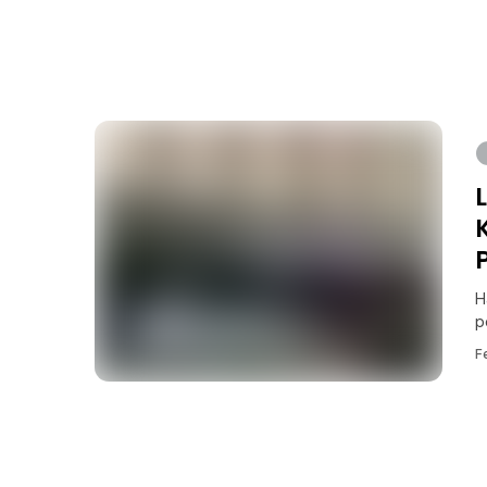
H
p
F