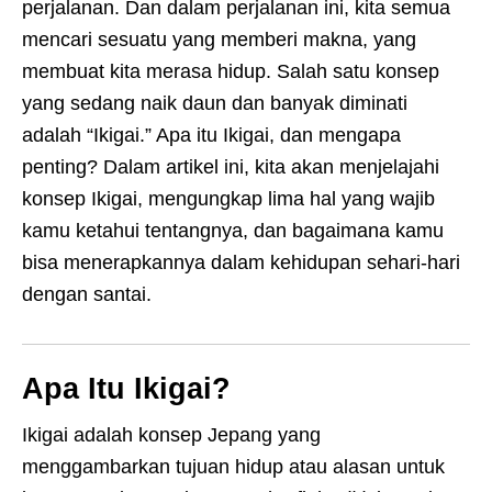
perjalanan. Dan dalam perjalanan ini, kita semua
mencari sesuatu yang memberi makna, yang
membuat kita merasa hidup. Salah satu konsep
yang sedang naik daun dan banyak diminati
adalah “Ikigai.” Apa itu Ikigai, dan mengapa
penting? Dalam artikel ini, kita akan menjelajahi
konsep Ikigai, mengungkap lima hal yang wajib
kamu ketahui tentangnya, dan bagaimana kamu
bisa menerapkannya dalam kehidupan sehari-hari
dengan santai.
Apa Itu Ikigai?
Ikigai adalah konsep Jepang yang
menggambarkan tujuan hidup atau alasan untuk