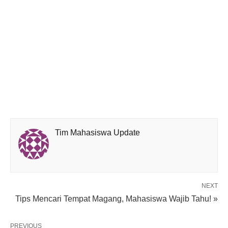
Tim Mahasiswa Update
NEXT
Tips Mencari Tempat Magang, Mahasiswa Wajib Tahu! »
PREVIOUS