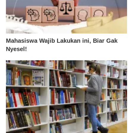
Mahasiswa Wajib Lakukan ini, Biar Gak
Nyesel!