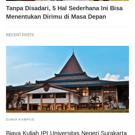
Tanpa Disadari, 5 Hal Sederhana Ini Bisa
Menentukan Dirimu di Masa Depan
RECENT POSTS
DUNIA KAMPUS
Biaya Kuliah IPI Universitas Negeri Surakarta