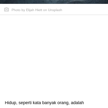
Photo by Elijah Hiett on Unsplash
Hidup, seperti kata banyak orang, adalah