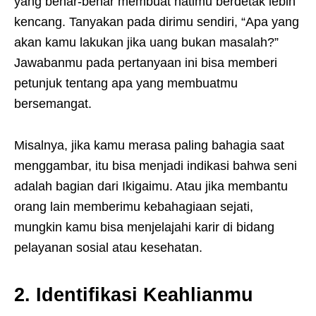
yang benar-benar membuat hatimu berdetak lebih
kencang. Tanyakan pada dirimu sendiri, “Apa yang
akan kamu lakukan jika uang bukan masalah?”
Jawabanmu pada pertanyaan ini bisa memberi
petunjuk tentang apa yang membuatmu
bersemangat.
Misalnya, jika kamu merasa paling bahagia saat
menggambar, itu bisa menjadi indikasi bahwa seni
adalah bagian dari Ikigaimu. Atau jika membantu
orang lain memberimu kebahagiaan sejati,
mungkin kamu bisa menjelajahi karir di bidang
pelayanan sosial atau kesehatan.
2. Identifikasi Keahlianmu