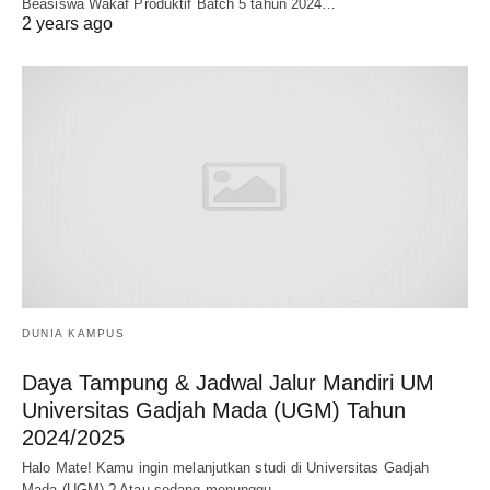
Beasiswa Wakaf Produktif Batch 5 tahun 2024…
2 years ago
DUNIA KAMPUS
Daya Tampung & Jadwal Jalur Mandiri UM
Universitas Gadjah Mada (UGM) Tahun
2024/2025
Halo Mate! Kamu ingin melanjutkan studi di Universitas Gadjah
Mada (UGM) ? Atau sedang menunggu…