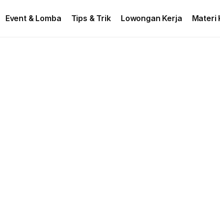
ontact US
Event & Lomba
Tips & Trik
Lowongan Kerja
Materi 