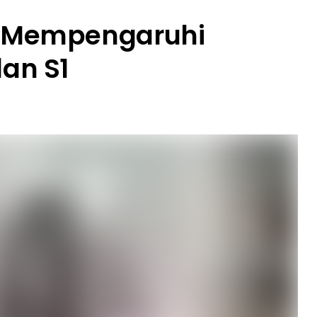
g Mempengaruhi
dan S1