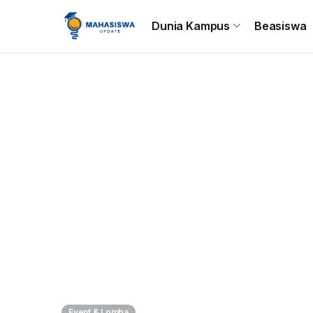
Beranda
Dunia Kampus
Beasiswa
Tips & Trik
C
Dunia Kampus
Beasiswa
Event & Lomba