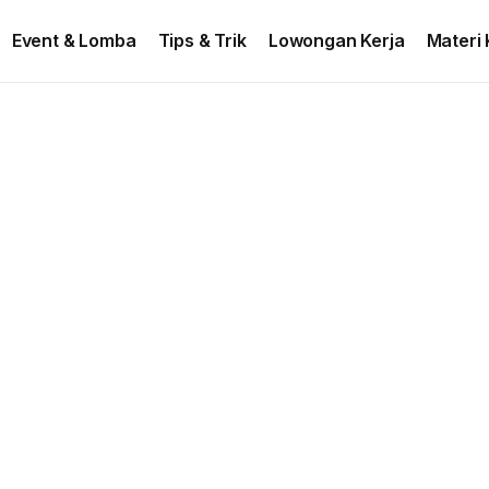
ontact US
Event & Lomba
Tips & Trik
Lowongan Kerja
Materi 