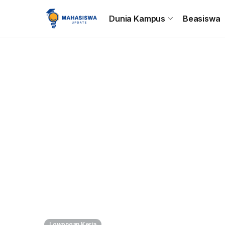
Beranda
Dunia Kampus
Beasiswa
Tips & Trik
C
Dunia Kampus
Beasiswa
Lowongan Kerja