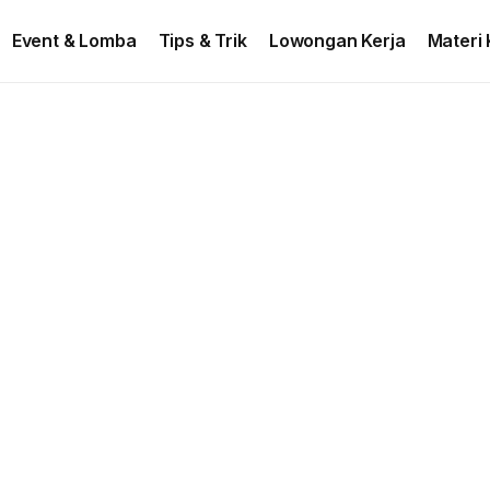
ontact US
Event & Lomba
Tips & Trik
Lowongan Kerja
Materi 