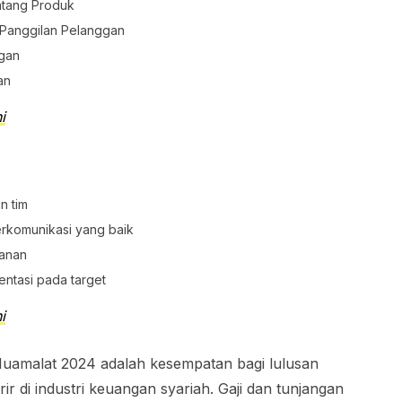
ntang Produk
Panggilan Pelanggan
gan
an
i
n tim
rkomunikasi yang baik
kanan
ntasi pada target
i
amalat 2024 adalah kesempatan bagi lulusan
 di industri keuangan syariah. Gaji dan tunjangan