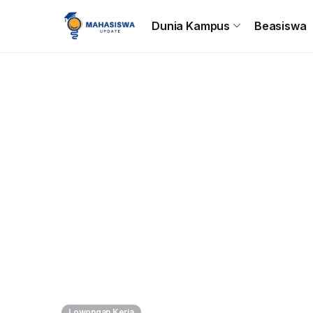
Beranda
Dunia Kampus
Beasiswa
Tips & Trik
C
Dunia Kampus
Beasiswa
Lowongan Kerja