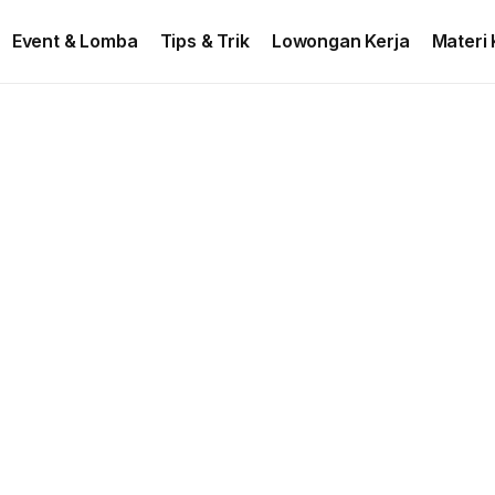
ontact US
Event & Lomba
Tips & Trik
Lowongan Kerja
Materi 