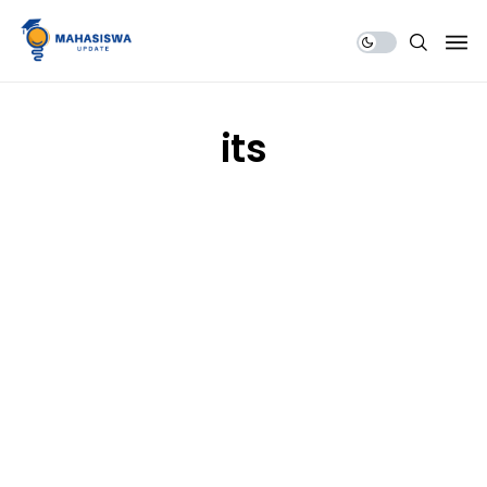
Share Us
its