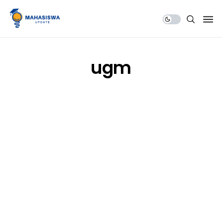
Share Us
ugm