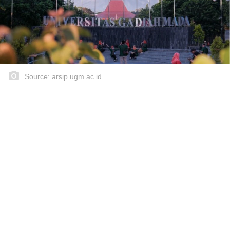
Source: arsip ugm.ac.id