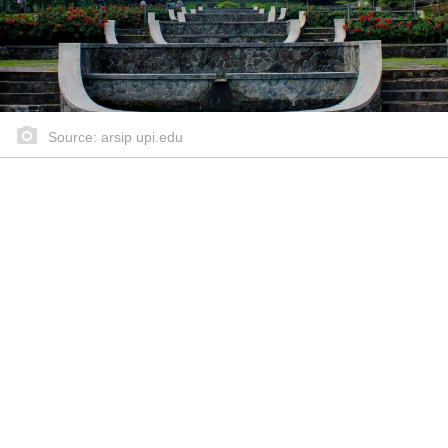
Source: arsip upi.edu