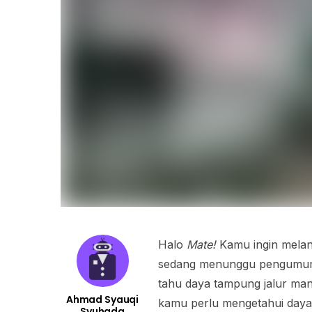
Halo
Mate!
Kamu ingin melan
sedang menunggu pengumuma
tahu daya tampung jalur man
Ahmad Syauqi
kamu perlu mengetahui daya 
Syuhada