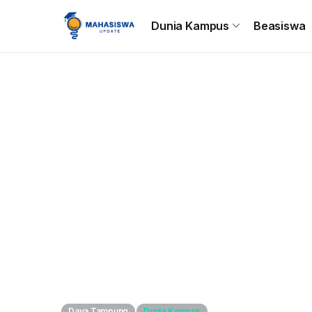
Beranda
Dunia Kampus
Beasiswa
Tips & Trik
C
Dunia Kampus
Beasiswa
Daya Tampung
Dunia Kampus