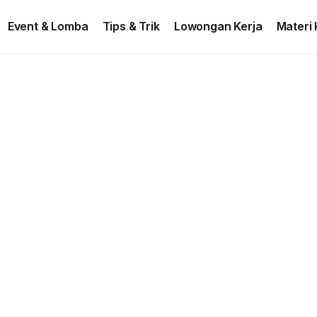
ontact US
Event & Lomba
Tips & Trik
Lowongan Kerja
Materi 