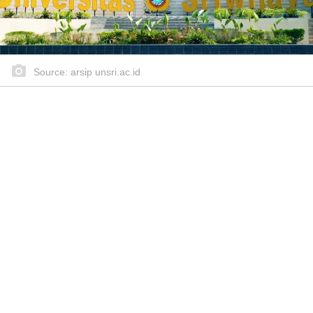
Source: arsip unsri.ac.id