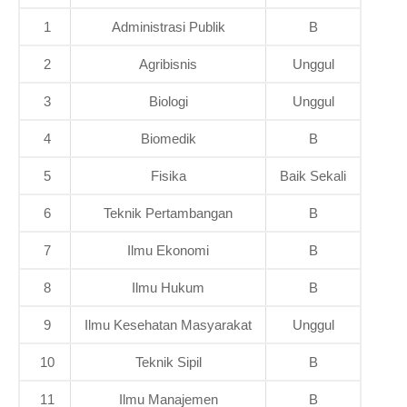
1
Administrasi Publik
B
2
Agribisnis
Unggul
3
Biologi
Unggul
4
Biomedik
B
5
Fisika
Baik Sekali
6
Teknik Pertambangan
B
7
Ilmu Ekonomi
B
8
Ilmu Hukum
B
9
Ilmu Kesehatan Masyarakat
Unggul
10
Teknik Sipil
B
11
Ilmu Manajemen
B