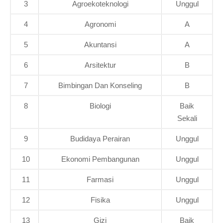
3
Agroekoteknologi
Unggul
4
Agronomi
A
5
Akuntansi
A
6
Arsitektur
B
7
Bimbingan Dan Konseling
B
8
Biologi
Baik
Sekali
9
Budidaya Perairan
Unggul
10
Ekonomi Pembangunan
Unggul
11
Farmasi
Unggul
12
Fisika
Unggul
13
Gizi
Baik